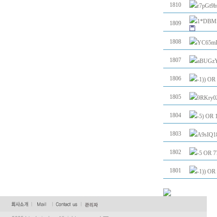
1810
r7pGt9
1*DBMS
1809
1808
YC65mI
1807
aBUGzY
1806
-1)) O
1805
9RKry0
1804
-5) OR
1803
A9sIQ1
1802
-5 OR 
1801
-1)) O