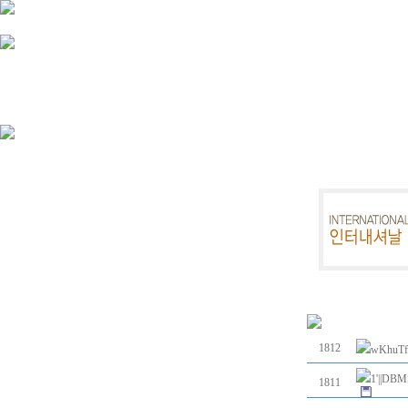
고객지원
1812
wKhuTf
1'||DB
1811